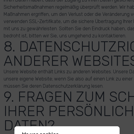
Sicherheitsmaßnahmen regelmäßig überprüft werden. Wir ha
Maßnahmen ergriffen, um den Verlust oder die Veränderung vo
verwenden SSL-Zertifikate, um die sichere Übertragung Ihrer
mit uns zu gewährleisten. Sollten Sie den Eindruck haben, das
bedroht ist, bitten wir Sie, uns umgehend zu kontaktieren.
8. DATENSCHUTZRI
ANDERER WEBSITE
Unsere Website enthält Links zu anderen Websites. Unsere Dat
unsere eigene Website; wenn Sie also auf einen Link zu einer
müssen Sie deren Datenschutzerklärung lesen.
9. FRAGEN ZUM SC
IHRER PERSÖNLIC
DATEN?